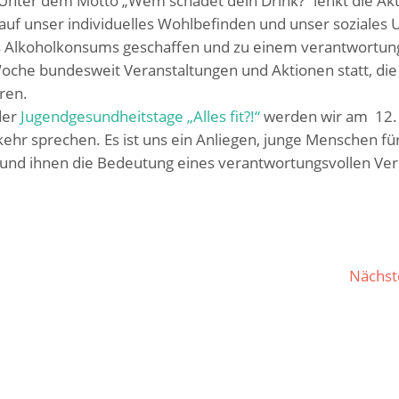
ifft. Unter dem Motto „Wem schadet dein Drink?“ lenkt die A
uf unser individuelles Wohlbefinden und unser soziales 
n des Alkoholkonsums geschaffen und zu einem verantwortun
oche bundesweit Veranstaltungen und Aktionen statt, die
eren.
der
Jugendgesundheitstage „Alles fit?!“
werden wir am 12.
ehr sprechen. Es ist uns ein Anliegen, junge Menschen für
 und ihnen die Bedeutung eines verantwortungsvollen Ver
Nächst