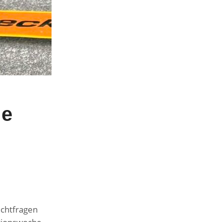
he
uchtfragen