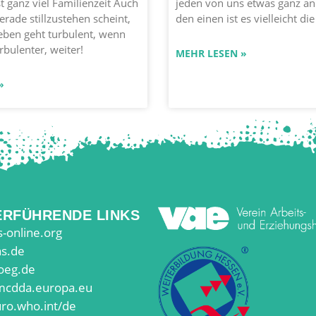
st ganz viel Familienzeit Auch
jeden von uns etwas ganz an
erade stillzustehen scheint,
den einen ist es vielleicht di
eben geht turbulent, wenn
rbulenter, weiter!
MEHR LESEN »
»
ERFÜHRENDE LINKS
-online.org
s.de
oeg.de
cdda.europa.eu
ro.who.int/de