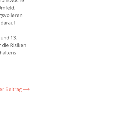
ktionswoche
Umfeld.
gsvolleren
 darauf
 und 13.
 die Risiken
haltens
er Beitrag ⟶