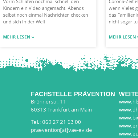
Vorm Schlafen nochmal schnell den
Corona-Zeit i
Kindern ein Video angemacht. Abends
wenn Vieles g
selbst noch einmal Nachrichten checken
das Familienl
und sich in der Welt
nicht sogar tu
MEHR LESEN »
MEHR LESEN 
FACHSTELLE PRÄVENTION
WEIT
Brönnerstr. 11
www.hls
60313 Frankfurt am Main
www.dh
www.bi
Tel.: 069 27 21 63 00
www.em
praevention[at]vae-ev.de
www.eu