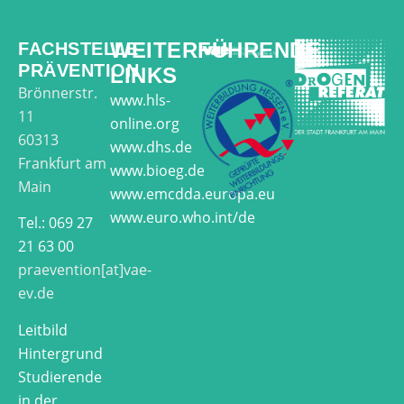
WEITERFÜHRENDE
FACHSTELLE
PRÄVENTION
LINKS
Brönnerstr.
www.hls-
11
online.org
60313
www.dhs.de
Frankfurt am
www.bioeg.de
Main
www.emcdda.europa.eu
www.euro.who.int/de
Tel.: 069 27
21 63 00
praevention[at]vae-
ev.de
Leitbild
Hintergrund
Studierende
in der