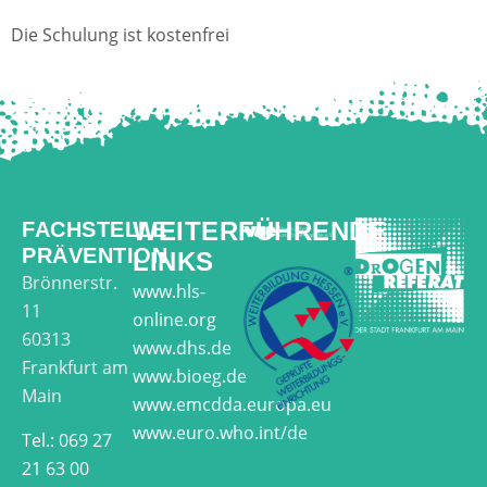
Die Schulung ist kostenfrei
WEITERFÜHRENDE
FACHSTELLE
PRÄVENTION
LINKS
Brönnerstr.
www.hls-
11
online.org
60313
www.dhs.de
Frankfurt am
www.bioeg.de
Main
www.emcdda.europa.eu
www.euro.who.int/de
Tel.: 069 27
21 63 00